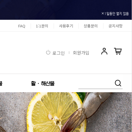
1일동안 열지 않음
FAQ
1:1문의
사용후기
상품문의
공지사항
회원가입
로그인
물
활 · 해산물