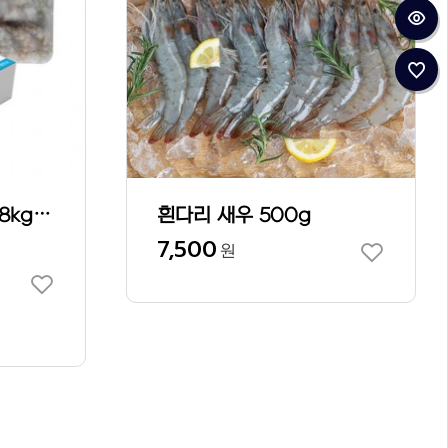
두절탈각새우 블럭 1.8kg*6팩*box
흰다리 새우 500g
7,500
원