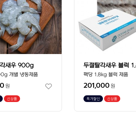
각새우 900g
00g 개별 냉동제품
팩당 1.8kg 블럭 제품
00
201,000
원
원
신상품
특가할인
신상품