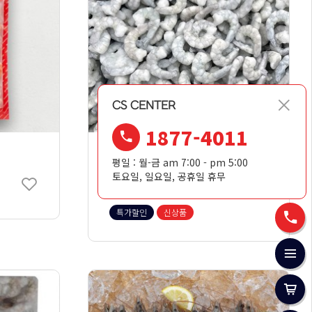
CS CENTER
1877-4011
생새우살 9kg
평일 : 월-금 am 7:00 - pm 5:00
토요일, 일요일, 공휴일 휴무
105,000
원
특가할인
신상품