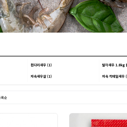
흰다리새우 (1)
탈각새우 1.8kg 
자숙새우살 (1)
자숙 칵테일새우 (
등록순