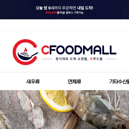
새우류
연체류
기타수산