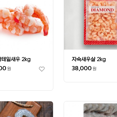
칵테일새우 2kg
자숙새우살 2kg
00
38,000
원
원