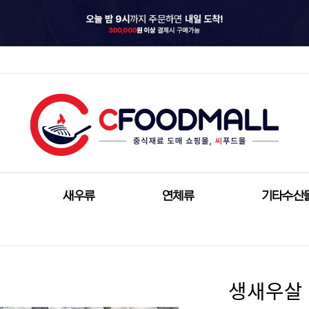
새우류
연체류
기타수산
생새우살 