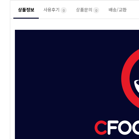
상품정보
사용후기
상품문의
배송/교환
0
0
두절탈각새우
13,500