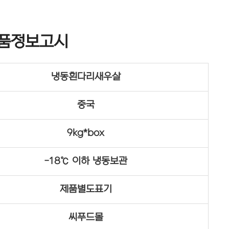
품정보고시
냉동흰다리새우살
중국
9kg*box
-18℃ 이하 냉동보관
제품별도표기
씨푸드몰