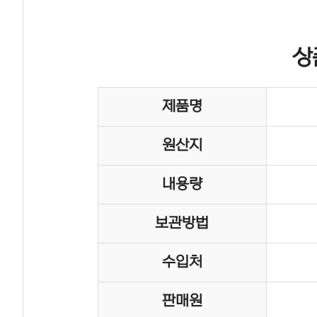
상
제품명
원산지
내용량
보관방법
수입처
판매원