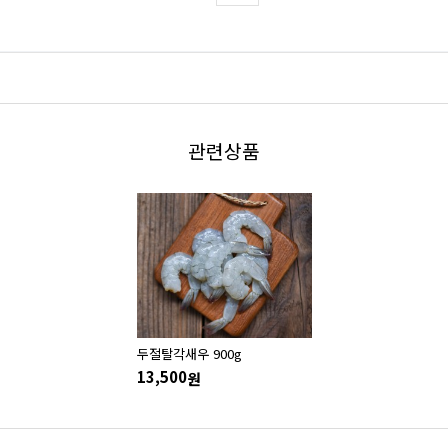
관련상품
 900g
두절탈각새우 900g
13,500
원
원