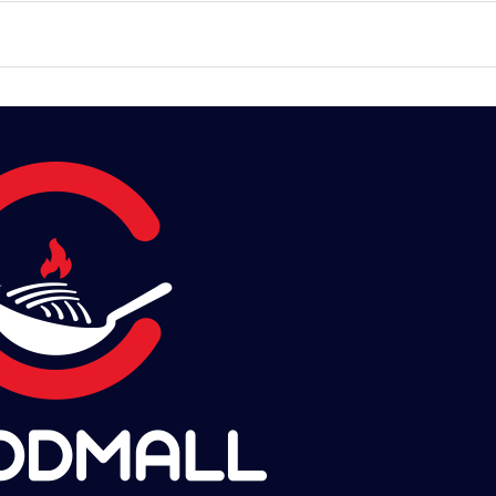
 900g
원