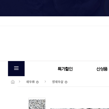
특가할인
신상품
새우류
생새우살