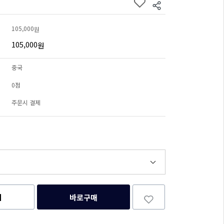
105,000
원
105,000
원
중국
0점
주문시 결제
니
바로구매