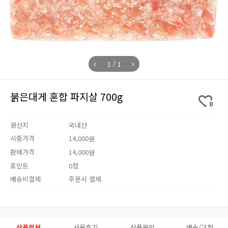
/
1
1
붉은대게 혼합 파지살 700g
0
원산지
국내산
시중가격
14,000
원
판매가격
14,000
원
포인트
0점
배송비결제
주문시 결제
상품정보
사용후기
상품문의
배송/교환